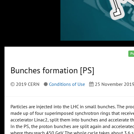
Pu
Bunches formation [PS]
2019 CERN
Conditions of Use
25 November 201
Particles are injected into the LHC in small bunches. The pro
made up of four superimposed synchrotron rings that receiv
accelerator Linac2, split them into bunches and accelerate th
In the PS, the proton bunches are split again and accelerated
where they reach 450 GeV. The whole cycle takes about 3.6 