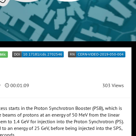
blic
9
00:01:09
303 Views
cess starts in the Proton Synchrotron Booster (PSB), which is
e beams of protons at an energy of 50 MeV from the linear
em to 1.4 GeV for injection into the Proton Synchrotron (PS).
 to an energy of 25 GeV, before being injected into the SPS,
seconds.