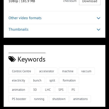
1080p
|
181.9 MB
checksum
Download
Other video formats
Thumbnails
Keywords
Control Centre
accelerator
machine
vaccum
electricity
bunch
split
formation
animation
3D
LHC
SPS
PS
PS booster
running
shutdown
animations