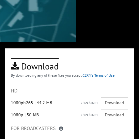
Download
By downloading any of these files you accept
CERN's Terms of Use
HD
1080ph265
|
44.2 MB
checksum
Download
1080p
|
50 MB
checksum
Download
FOR BROADCASTERS