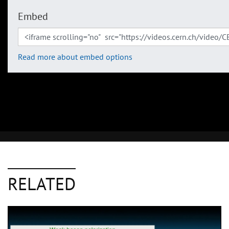
Embed
Read more about embed options
RELATED