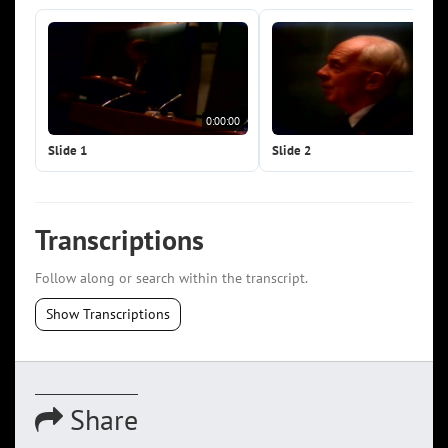
0:00:00
0:0
Slide 1
Slide 2
Transcriptions
Follow along or search within the transcript.
Show Transcriptions
Share