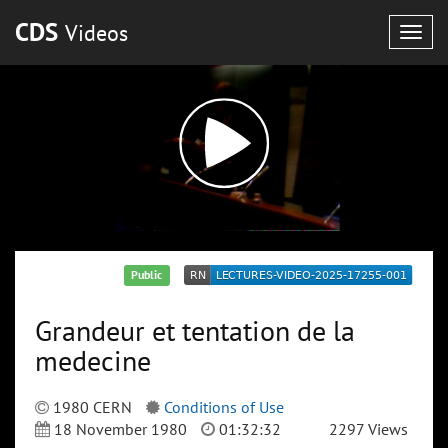
CDS
Videos
Togg
navig
Public
Grandeur et tentation de la
medecine
1980 CERN
Conditions of Use
18 November 1980
01:32:32
2297 Views