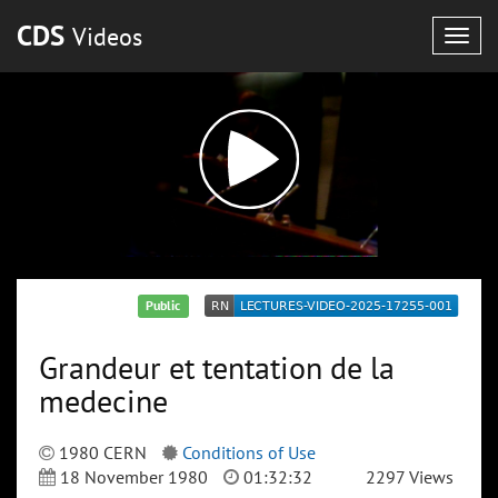
CDS
Videos
Togg
navig
Public
Grandeur et tentation de la
medecine
1980 CERN
Conditions of Use
18 November 1980
01:32:32
2297 Views