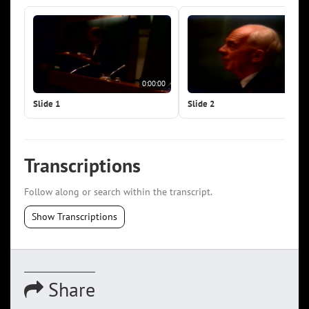
0:00:00
0:0
Slide 1
Slide 2
Transcriptions
Follow along or search within the transcript.
Show Transcriptions
Share