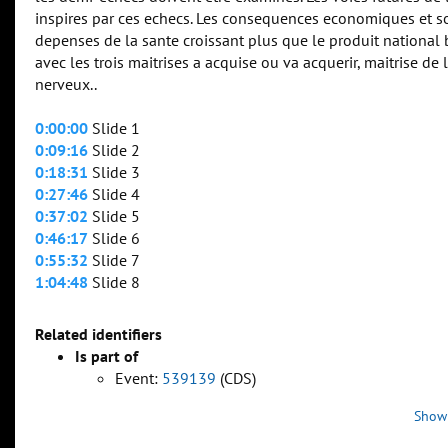
inspires par ces echecs. Les consequences economiques et s
depenses de la sante croissant plus que le produit national b
avec les trois maitrises a acquise ou va acquerir, maitrise de 
nerveux..
0:00:00
Slide 1
0:09:16
Slide 2
0:18:31
Slide 3
0:27:46
Slide 4
0:37:02
Slide 5
0:46:17
Slide 6
0:55:32
Slide 7
1:04:48
Slide 8
Related identifiers
Is part of
Event:
539139
(CDS)
Show