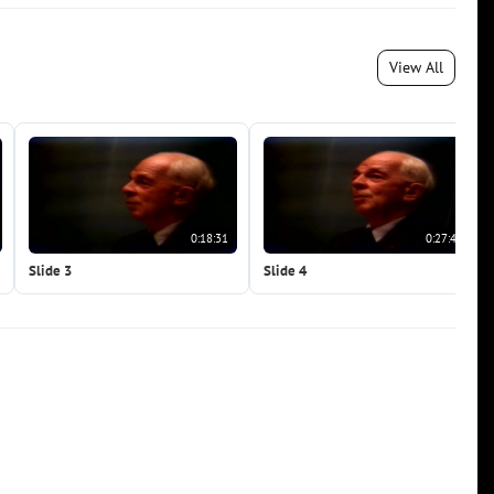
View All
0:18:31
0:27:46
Slide 3
Slide 4