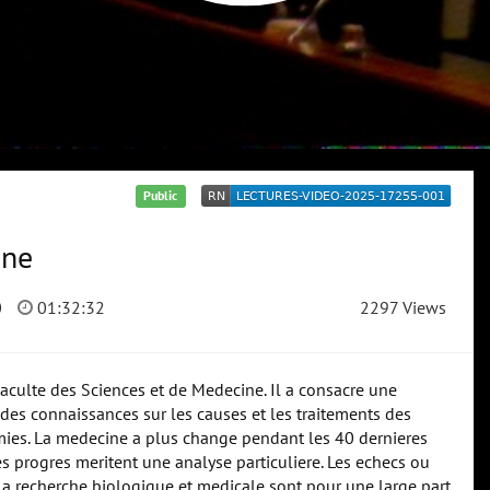
Public
ine
0
01:32:32
2297 Views
Faculte des Sciences et de Medecine. Il a consacre une
es connaissances sur les causes et les traitements des
mies. La medecine a plus change pendant les 40 dernieres
s progres meritent une analyse particuliere. Les echecs ou
la recherche biologique et medicale sont pour une large part