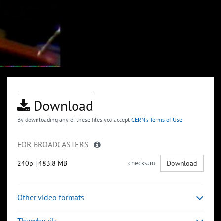
Download
By downloading any of these files you accept
CERN's Terms of Use
FOR BROADCASTERS
240p
|
483.8 MB
checksum
Download
Other video formats
Thumbnails