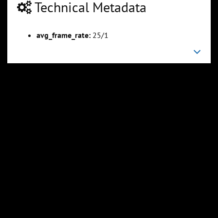
Technical Metadata
avg_frame_rate:
25/1
0:37:02
0:46:17
Slide 5
Slide 6
Sli